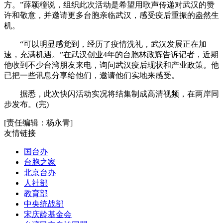
方。”薛颖穜说，组织此次活动是希望用歌声传递对武汉的赞
许和敬意，并邀请更多台胞亲临武汉，感受疫后重振的盎然生
机。
“可以明显感觉到，经历了疫情洗礼，武汉发展正在加
速，充满机遇。”在武汉创业4年的台胞林政辉告诉记者，近期
他收到不少台湾朋友来电，询问武汉疫后现状和产业政策。他
已把一些讯息分享给他们，邀请他们实地来感受。
据悉，此次快闪活动实况将结集制成高清视频，在两岸同
步发布。(完)
[责任编辑：杨永青]
友情链接
国台办
台胞之家
北京台办
人社部
教育部
中央统战部
宋庆龄基金会