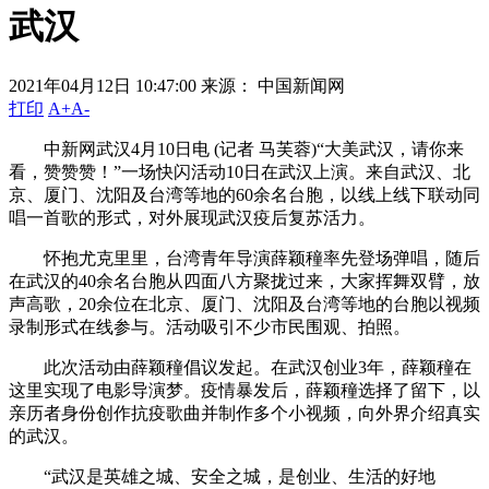
武汉
2021年04月12日 10:47:00
来源： 中国新闻网
打印
A+
A-
中新网武汉4月10日电 (记者 马芙蓉)“大美武汉，请你来
看，赞赞赞！”一场快闪活动10日在武汉上演。来自武汉、北
京、厦门、沈阳及台湾等地的60余名台胞，以线上线下联动同
唱一首歌的形式，对外展现武汉疫后复苏活力。
怀抱尤克里里，台湾青年导演薛颖穜率先登场弹唱，随后
在武汉的40余名台胞从四面八方聚拢过来，大家挥舞双臂，放
声高歌，20余位在北京、厦门、沈阳及台湾等地的台胞以视频
录制形式在线参与。活动吸引不少市民围观、拍照。
此次活动由薛颖穜倡议发起。在武汉创业3年，薛颖穜在
这里实现了电影导演梦。疫情暴发后，薛颖穜选择了留下，以
亲历者身份创作抗疫歌曲并制作多个小视频，向外界介绍真实
的武汉。
“武汉是英雄之城、安全之城，是创业、生活的好地