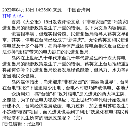
2022年04月18日 14:35:00
来源： 中国台湾网
打印
A+
A-
香港《大公报》18日发表评论文章《“非核家园”变“污染家
进党当局的能源政策发生了严重的错误。以下为文章内容摘编
谎言很丰满，但现实很骨感。民进党当局领导人蔡英文早前出
掌。其实，停电在台湾已经成了“新常态”。无论蔡英文和民进
停电波及十多个县市，岛内半导体产业因停电而损失近百亿新
法弥补“废核”带来的电力缺口的民进党当局。
岛内在上世纪八十年代末至九十年代曾发生约十次大停电，自2
进党当局的能源政策发生了严重的错误。蔡英文上台后拒绝重启
将如何弥补？民进党当局说要发展绿色能源，但风力、水力等
害当地民众健康。
岛内媒体指出，尚未迎来“非核家园”的“美丽新世界”，台湾
在台电“劝说”下被迫减少用电，台电不时取巧降载供电、各
众所周知，搞“台独”和“反对核电”是民进党的两大神主牌
乏能源，为了保证电力稳定供应，在上世纪70年代就开始发展
开建不久，台湾经济发展放缓、电力过剩，加之当时苏联发生了
不冻结“核四”项目，而民进党也尝到了利用“妖魔化核电”搞
湾经济和民生所需的能源政策呢？（完）
[责任编辑：张亚静]