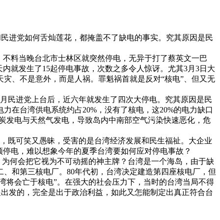
和民进党如何舌灿莲花，都掩盖不了缺电的事实。究其原因是民
，不料当晚台北市士林区就突然停电，无异于打了蔡英文一巴
内就发生了15起停电事故，次数之多令人惊讶。尤其3月3日大
灾、不是意外，而是人祸。罪魁祸首就是反对“核电”、但又无
5月民进党上台后，近六年就发生了四次大停电。究其原因是民
在台湾供电系统约占20%，没有了核电，这20%的电力缺口
煤炭发电与天然气发电，导致岛内中南部空气污染快速恶化，危
”，既可笑又愚昧，受害的是台湾经济发展和民生福祉。大企业
频停电，难以想象今年的夏季台湾要如何应对停电事故？
？为何会把它视为不可动摇的神主牌？台湾是一个海岛，由于缺
二、和第三核电厂。80年代初，台湾决定建造第四座核电厂，但
湾将会亡于核电”。在强大的社会压力下，当时的台湾当局不得
发展出发的，完全是出于政治利益，如此又怎能制定出真正符合台