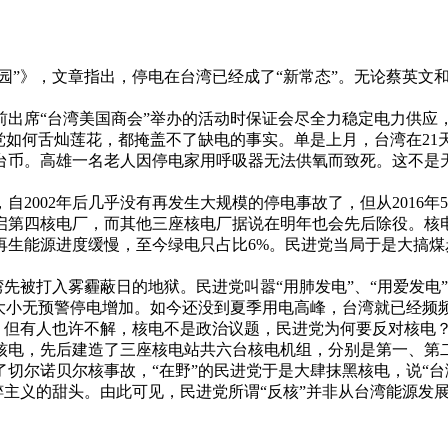
园”》，文章指出，停电在台湾已经成了“新常态”。无论蔡英文
。
席“台湾美国商会”举办的活动时保证会尽全力稳定电力供应
党如何舌灿莲花，都掩盖不了缺电的事实。单是上月，台湾在21天
台币。高雄一名老人因停电家用呼吸器无法供氧而致死。这不是天
002年后几乎没有再发生大规模的停电事故了，但从2016年
第四核电厂，而其他三座核电厂据说在明年也会先后除役。核电力
再生能源进度缓慢，至今绿电只占比6%。民进党当局于是大搞
先被打入雾霾蔽日的地狱。民进党叫嚣“用肺发电”、“用爱发电
地大小无预警停电增加。如今还没到夏季用电高峰，台湾就已经频
。但有人也许不解，核电不是政治议题，民进党为何要反对核电
核电，先后建造了三座核电站共六台核电机组，分别是第一、第
切尔诺贝尔核事故，“在野”的民进党于是大肆抹黑核电，说“台
民粹主义的甜头。由此可见，民进党所谓“反核”并非从台湾能源