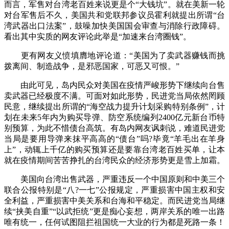
而言，军售对台湾老百姓来说更是个“大钱坑”。就在美新一轮
对台军售后不久，美国共和党联邦参议员霍利就提出所谓“台
湾武器出口法案”，鼓噪加快美国国会审查与消除行政障碍。
看出其中实质的网友评论此举是“加速来台湾圈钱”。
更有网友义愤填膺地评论道：“美国为了卖武器赚钱而挑
拨离间、制造战争，是邪恶国家，可恶又可恨。”
由此可见，岛内民众对美国在疫情严峻形势下继续向台售
卖武器已经极度不满。可面对如此形势，民进党当局依然罔顾
民意，继续提出所谓的“海空战力提升计划采购特别条例”，计
划在未来5年内为购买导弹、防空系统编列2400亿元新台币特
别预算，为此不惜债台高筑。有岛内网友讽刺说，难道民进党
当局是要用导弹来抹平高高的“债台”吗?毕竟“羊毛出在羊身
上”，动辄上千亿的购买预算还是要靠台湾老百姓买单，让本
就在疫情期间苦苦挣扎的台湾民众的经济形势更是雪上加霜。
美国向台湾出售武器，严重违反一个中国原则和中美三个
联合公报特别是“八?一七”公报规定，严重损害中国主权和安
全利益，严重损害中美关系和台海和平稳定。而民进党当局继
续“挟美自重”“以武拒统”更是痴心妄想，两岸关系的唯一出路
唯有统一，任何试图阻拦祖国统一大业的行为都是死路一条！