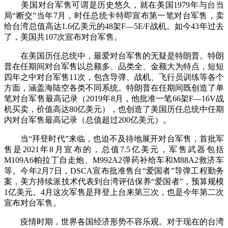
美国对台军售可谓是历史悠久，就在美国1979年与台当
局“断交”当年7月，时任总统卡特即宣布第一笔对台军售，卖
给台湾总值高达1.6亿美元的48架F—5E/F战机。如今43年过去
了，美国共107次宣布对台军售。
在美国历任总统中，最爱对台军售的无疑是特朗普。特朗
普在任期间对台军售以总额多、品类全、金额大为特点，短短
四年之中对台军售11次，包含导弹、战机、飞行员训练等各个
方面，涵盖海陆空各类不同系统。特朗普在任期间既创造了单
笔对台军售最高记录（2019年8月，他批准一笔66架F—16V战
机买卖，价值高达80亿美元），也创造了美国历任总统中任期
内对台军售最高记录（总值超过200亿美元）。
当“拜登时代”来临，也迫不及待地展开对台军售，首批军
售是2021年8月宣布的，总值7.5亿美元，军售武器包括
M109A6帕拉丁自走炮、M992A2弹药补给车和M88A2救济车
等。今年2月7日，DSCA宣布批准售台“爱国者”导弹工程勤务
案，美方持续派技术代表到台湾评估保养“爱国者”，预算规模
1亿美元。4月这次军售是拜登上台来第三次，也是今年第二次
宣布对台军售。
疫情时期，世界各国经济形势不容乐观。对于现在的台湾