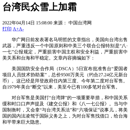
台湾民众雪上加霜
2022年04月14日 15:08:00
来源： 中国台湾网
打印
A+
A-
华广网日前发表署名马明哲的文章指出，美国向台湾出售
武器，严重违反一个中国原则和中美三个联合公报特别是“八·
一七”公报规定，严重损害中国主权和安全利益，严重损害中
美关系和台海和平稳定。文章内容摘编如下：
美国国防安全合作局（DSCA）5日宣布批准售台“爱国者
项目人员技术协助案”，总价9500万美元（约合27.24亿元新台
币）。这已经是拜登政府任内第三度、今年第二度对台军售。
自1979年美台“断交”以来，美至今已有100多笔对台军售。
对台军售是美国打“台湾牌”的一项重要举措，和中国关系
缓和时口口声声提及《建交公报》和《八一七公报》。当与中
国制衡时，又会拿“与台湾关系法”和“六项保证”说事儿，将美
国的国内法凌驾于国际义务之上，为对台军售找借口，给台海
和平带来巨大隐患。