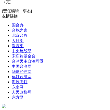
（完）
[责任编辑：李杰]
友情链接
国台办
台胞之家
北京台办
人社部
教育部
中央统战部
宋庆龄基金会
台湾民主自治同盟
中国台湾网
华夏经纬网
你好台湾网
海峡飞虹
东南网
人民政协网
东方网