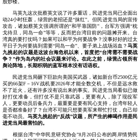
股炒楼。
马英九这次批蔡英文说了许多重话，民进党当局已全面出
动24小时狂轰，绿营的老招还是“抹红”。但民进党当局的宣传
攻击，诸如蔡英文强调所谓的“和平靠国防”，台军方强调“枕
戈待旦，同岛一命”等等，反而把台湾目前的问题摊开来。台
湾真的要打仗吗？如果可以和平为何要战争？没事好好的过太
平日子为何要搞到需要“同岛一命”、要子弟上战场浴血？
马英
九挑起的议题是这波台海危机以来，首度把“台湾需不需要战
争？”作为岛内的社会议题来讨论。在此之前，绿营占领所有
舆论阵地，长期积弱的蓝军根本没有话语权。
民进党当局砸下巨款向美国买武器，诸如新台币2500亿元
买的66架F－16V战机要2026年才能全数交机，不但是远水救
不了近火，还有许多没有说出来的事实。民进党当局看似已做
好打仗准备，但打仗不是只靠武器，更要有人，除了现役军
人，更要动员后备兵力，最重要是要有民心支持，台湾年轻人
是否都准备好了？台湾不可能只想要美军来帮忙打仗，自己却
毫不动员。
马英九挑起的“反战”议题，所产生的棒喝作用是民
进党当局最害怕的。
根据台湾“中华民意研究协会”8月20日公布的两岸情势民