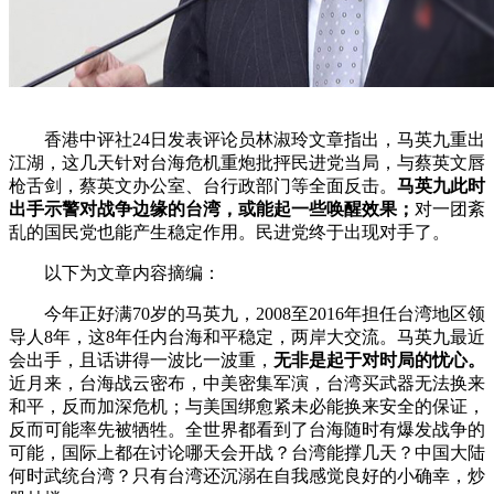
香港中评社24日发表评论员林淑玲文章指出，马英九重出
江湖，这几天针对台海危机重炮批抨民进党当局，与蔡英文唇
枪舌剑，蔡英文办公室、台行政部门等全面反击。
马英九此时
出手示警对战争边缘的台湾，或能起一些唤醒效果；
对一团紊
乱的国民党也能产生稳定作用。民进党终于出现对手了。
以下为文章内容摘编：
今年正好满70岁的马英九，2008至2016年担任台湾地区领
导人8年，这8年任内台海和平稳定，两岸大交流。马英九最近
会出手，且话讲得一波比一波重，
无非是起于对时局的忧心。
近月来，台海战云密布，中美密集军演，台湾买武器无法换来
和平，反而加深危机；与美国绑愈紧未必能换来安全的保证，
反而可能率先被牺牲。全世界都看到了台海随时有爆发战争的
可能，国际上都在讨论哪天会开战？台湾能撑几天？中国大陆
何时武统台湾？只有台湾还沉溺在自我感觉良好的小确幸，炒