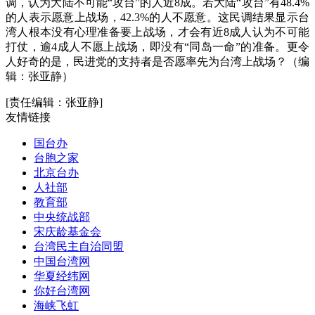
调，认为大陆不可能“攻台”的人近8成。若大陆“攻台”有48.4%
的人表示愿意上战场，42.3%的人不愿意。这民调结果显示台
湾人根本没有心理准备要上战场，才会有近8成人认为不可能
打仗，逾4成人不愿上战场，即没有“同岛一命”的准备。更令
人好奇的是，民进党的支持者是否愿率先为台湾上战场？（编
辑：张亚静）
[责任编辑：张亚静]
友情链接
国台办
台胞之家
北京台办
人社部
教育部
中央统战部
宋庆龄基金会
台湾民主自治同盟
中国台湾网
华夏经纬网
你好台湾网
海峡飞虹