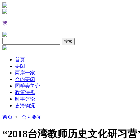
繁
首页
要闻
两岸一家
会内要闻
同学会简介
政策法规
时事评论
史海钩沉
首页
>
会内要闻
“2018台湾教师历史文化研习