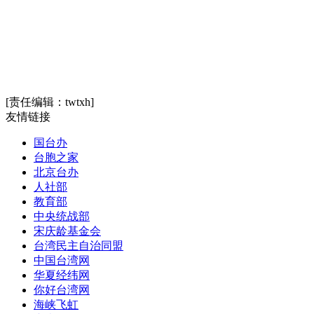
[责任编辑：twtxh]
友情链接
国台办
台胞之家
北京台办
人社部
教育部
中央统战部
宋庆龄基金会
台湾民主自治同盟
中国台湾网
华夏经纬网
你好台湾网
海峡飞虹