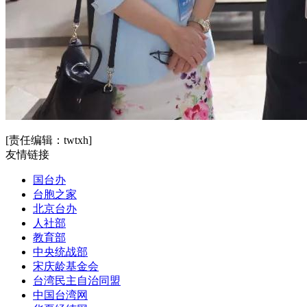
[责任编辑：twtxh]
友情链接
国台办
台胞之家
北京台办
人社部
教育部
中央统战部
宋庆龄基金会
台湾民主自治同盟
中国台湾网