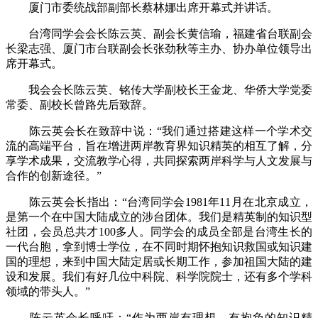
厦门市委统战部副部长蔡林娜出席开幕式并讲话。
台湾同学会会长陈云英、副会长黄信瑜，福建省台联副会
长梁志强、厦门市台联副会长张劲秋等主办、协办单位领导出
席开幕式。
我会会长陈云英、铭传大学副校长王金龙、华侨大学党委
常委、副校长曾路先后致辞。
陈云英会长在致辞中说：“我们通过搭建这样一个学术交
流的高端平台，旨在增进两岸教育界知识精英的相互了解，分
享学术成果，交流教学心得，共同探索两岸科学与人文发展与
合作的创新途径。”
陈云英会长指出：“台湾同学会1981年11月在北京成立，
是第一个在中国大陆成立的涉台团体。我们是精英制的知识型
社团，会员总共才100多人。同学会的成员全部是台湾生长的
一代台胞，拿到博士学位，在不同时期怀抱知识救国或知识建
国的理想，来到中国大陆定居或长期工作，参加祖国大陆的建
设和发展。我们有好几位中科院、科学院院士，还有多个学科
领域的带头人。”
陈云英会长呼吁：“作为两岸有理想、有抱负的知识精