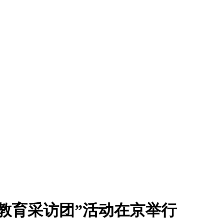
教育采访团”活动在京举行