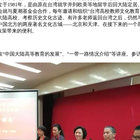
立于
1981
年，是由原在台湾就学并到欧美等地留学后回大陆定居
会就与夏潮基金会合作，每年邀请和组织“台湾高校教师文化教育
大陆高校、考察历史文化古迹。有许多老师返回台湾之后，仍然
中国北方的两座著名文化古城——北京和天津。在接下来的一个
政策带来的便利。
“中国大陆高等教育的发展”、“一带一路情况介绍”等讲座。参