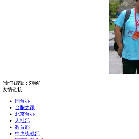
[责任编辑：刘畅]
友情链接
国台办
台胞之家
北京台办
人社部
教育部
中央统战部